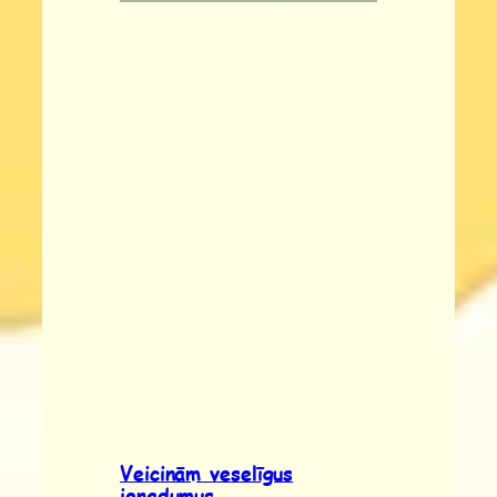
Veicinām veselīgus
ieradumus