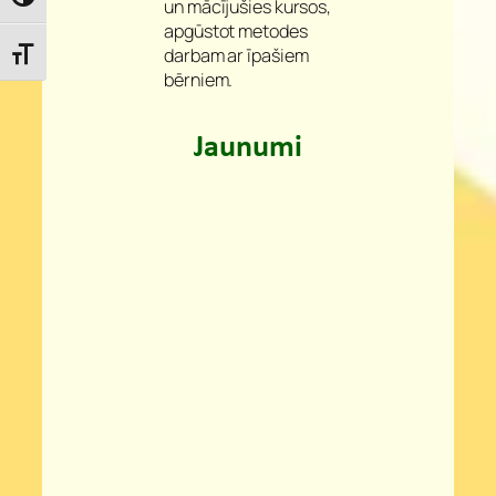
Toggle High Contrast
un mācījušies kursos,
apgūstot metodes
darbam ar īpašiem
Toggle Font size
bērniem.
Jaunumi