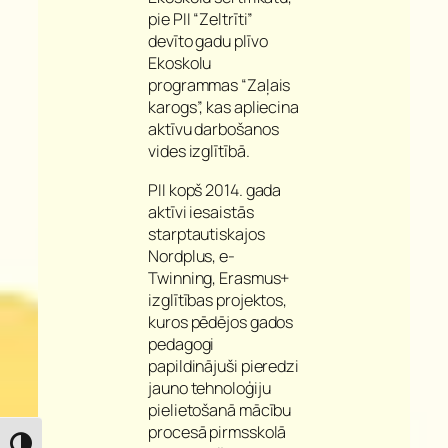
pie PII “Zeltrīti”
devīto gadu plīvo
Ekoskolu
programmas “Zaļais
karogs”, kas apliecina
aktīvu darbošanos
vides izglītībā.
PII kopš 2014. gada
aktīvi iesaistās
starptautiskajos
Nordplus, e-
Twinning, Erasmus+
izglītības projektos,
kuros pēdējos gados
pedagogi
papildinājuši pieredzi
jauno tehnoloģiju
pielietošanā mācību
procesā pirmsskolā