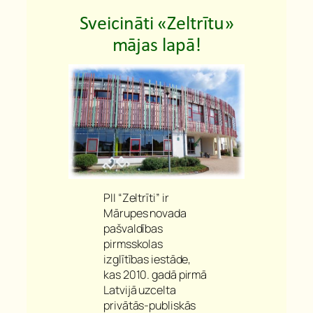
Sveicināti «Zeltrītu»
mājas lapā!
PII “Zeltrīti” ir
Mārupes novada
pašvaldības
pirmsskolas
izglītības iestāde,
kas 2010. gadā pirmā
Latvijā uzcelta
privātās-publiskās