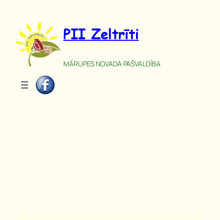
Pāriet
uz
PII Zeltrīti
saturu
MĀRUPES NOVADA PAŠVALDĪBA