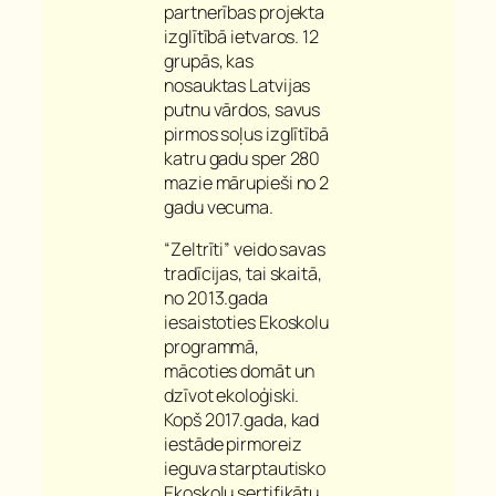
partnerības projekta
izglītībā ietvaros. 12
grupās, kas
nosauktas Latvijas
putnu vārdos, savus
pirmos soļus izglītībā
katru gadu sper 280
mazie mārupieši no 2
gadu vecuma.
“Zeltrīti” veido savas
tradīcijas, tai skaitā,
no 2013.gada
iesaistoties Ekoskolu
programmā,
mācoties domāt un
dzīvot ekoloģiski.
Kopš 2017.gada, kad
iestāde pirmoreiz
ieguva starptautisko
Ekoskolu sertifikātu,