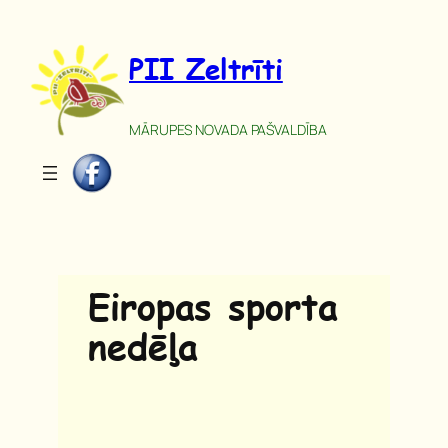
Pāriet
uz
PII Zeltrīti
saturu
MĀRUPES NOVADA PAŠVALDĪBA
Eiropas sporta
nedēļa