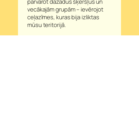
pārvarot dažādus šķēršļus un
vecākajām grupām – ievērojot
ceļazīmes, kuras bija izliktas
mūsu teritorijā.
#Eiropassportanedēļa
#BeActive
#PIIZeltrīti
VAIRĀK ZIŅU
17.
jūnijs,
Līgo, līgo!
2026.
1.
Svinam dzimšanas
jūnijs,