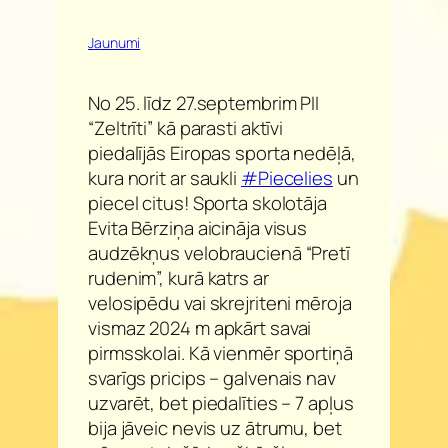
Jaunumi
No 25. līdz 27.septembrim PII
“Zeltrīti” kā parasti aktīvi
piedalījās Eiropas sporta nedēļā,
kura norit ar saukli
#Piecelies
un
piecel citus! Sporta skolotāja
Evita Bērziņa aicināja visus
audzēkņus velobraucienā “Pretī
rudenim”, kurā katrs ar
velosipēdu vai skrejriteni mēroja
vismaz 2024 m apkārt savai
pirmsskolai. Kā vienmēr sportiņā
svarīgs pricips – galvenais nav
uzvarēt, bet piedalīties – 7 apļus
bija jāveic nevis uz ātrumu, bet