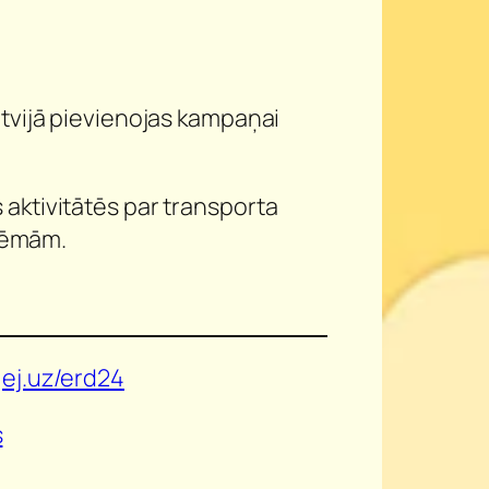
Latvijā pievienojas kampaņai
 aktivitātēs par transporta
tēmām.
:
ej.uz/erd24
s