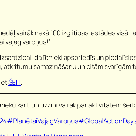
onedēļ vairāk nekā 100 izglītības iestādes visā 
ai vajag varoņus!”
zsardzībai, dalībnieki apspriedīs un piedalīsies
u, atkritumu samazināšanu un citām svarīgām 
iet
ŠEIT
.
ieku karti un uzzini vairāk par aktivitātēm šeit
024
#PlanētaiVajagVaroņus
#GlobalActionDay