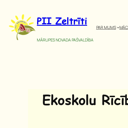
Pāriet
uz
PII Zeltrīti
saturu
PAR MUMS
MĀC
MĀRUPES NOVADA PAŠVALDĪBA
Ekoskolu Rīc