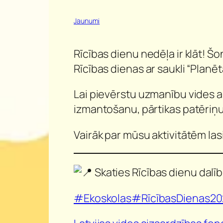
Jaunumi
Rīcības dienu nedēļa ir klāt! Š
Rīcības dienas ar saukli “Planēt
Lai pievērstu uzmanību vides ai
izmantošanu, pārtikas patēriņ
Vairāk par mūsu aktivitātēm las
Skaties Rīcības dienu dalībn
#Ekoskolas
#RīcībasDienas2