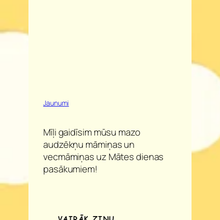
Jaunumi
Mīļi gaidīsim mūsu mazo
audzēkņu māmiņas un
vecmāmiņas uz Mātes dienas
pasākumiem!
VAIRĀK ZIŅU