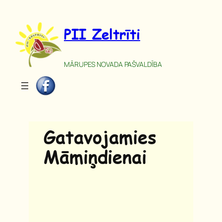
Pāriet
uz
PII Zeltrīti
saturu
MĀRUPES NOVADA PAŠVALDĪBA
Gatavojamies
Māmiņdienai