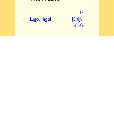
17.
jūnijs,
Līgo, līgo!
2026.
1.
Svinam dzimšanas
jūnijs,
dienu!
2026.
27.
Mūsu izlaidumi
maijs,
2026
2026.
30.
Vācam izlietotās
aprīlis,
baterijas