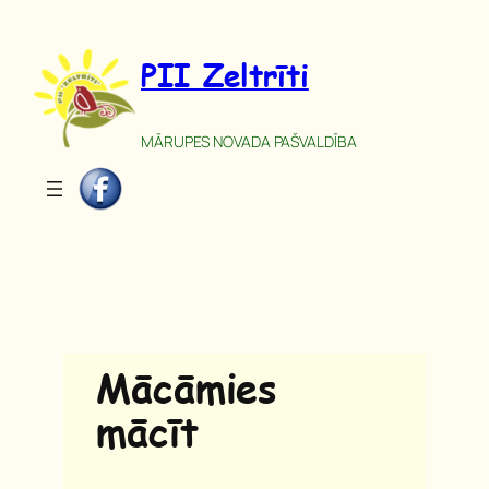
Pāriet
uz
PII Zeltrīti
saturu
MĀRUPES NOVADA PAŠVALDĪBA
Mācāmies
mācīt