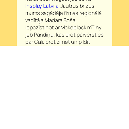
Insplay Latvija
. Jautrus brīžus
mums sagādāja firmas reģionālā
vadītāja Madara Boša,
iepazīstinot ar Makeblock mTiny
jeb Pandiņu, kas prot pārvērsties
par Cāli, prot zīmēt un pildīt
aizraujošus uzdevumus, ja tikai
mēs tos mākam viņai uzdot!
Domās kolēģes jau sāka plānot,
kā izmantos Sphero Indi robotu,
interaktīvo sienas paneli vai
lielisko āra robotu, jo mēs taču
daudz laika pavadām āra
nodarbībās.
Lai mūsu mazajiem “Zeltrītu”
audzēkņiem ar skolotāju
palīdzību izdodas pārvērst