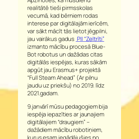
realitātē tieši pirmsskolas
vecumā, kad bērniem rodas
interese par digitālajām ierīcēm,
var sākt mācīt tās lietot jēgpilni,
jau vairākus gadus
PII “Zeltrīti”
izmanto mācību procesā Blue-
Bot robotus un dažādas citas
digitālās iespējas, kuras sākām
apgūt jau Erasmus+ projektā
“Full Steam Ahead” (Ar pilnu
jaudu uz priekšu) no 2019. līdz
2021.gadam.
9.janvārī mūsu pedagogiem bija
iespēja iepazīties ar jaunajiem
digitālajiem “draugiem” –
dažādiem mācību robotiņiem,
kurus esam iegādājušies no