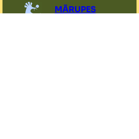
MĀRUPES
NOVADS
Piekļūstamības paziņojums