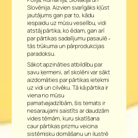
Slovēnija. Aizvien svarīgāks kļūst
jautājums gan par to, kādu
iespaidu uz mūsu veselību, vidi
atstāj pārtika, ko ēdam, gan arī
par pārtikas sadalījumu pasaulē ‐
tās trūkuma un pārprodukcijas
paradoksu.
Sākot apzināties atbildību par
savu ķermeni, arī skolēni var sākt
aizdomāties par pārtikas ietekmi
uz vidi un cilvēku. Tā kā pārtika ir
viena no mūsu
pamatvajadzībām, šis temats ir
nesaraujami saistīts ar daudzām
vides tēmām, kuru skatīšana
caur pārtikas prizmu veicina
sistēmisku domāšanu un ilustrē