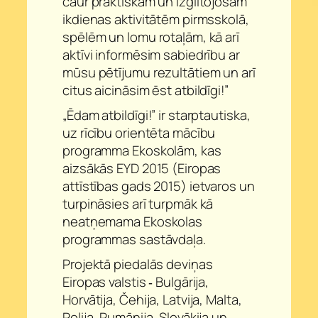
caur praktiskām un izglītojošām
ikdienas aktivitātēm pirmsskolā,
spēlēm un lomu rotaļām, kā arī
aktīvi informēsim sabiedrību ar
mūsu pētījumu rezultātiem un arī
citus aicināsim ēst atbildīgi!”
„Ēdam atbildīgi!” ir starptautiska,
uz rīcību orientēta mācību
programma Ekoskolām, kas
aizsākās EYD 2015 (Eiropas
attīstības gads 2015) ietvaros un
turpināsies arī turpmāk kā
neatņemama Ekoskolas
programmas sastāvdaļa.
Projektā piedalās deviņas
Eiropas valstis ‐ Bulgārija,
Horvātija, Čehija, Latvija, Malta,
Polija, Rumānija, Slovākija un