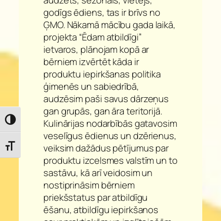
godīgs ēdiens, tas ir brīvs no
ĢMO. Nākamā mācību gada laikā,
projekta “Ēdam atbildīgi”
ietvaros, plānojam kopā ar
bērniem izvērtēt kāda ir
produktu iepirkšanas politika
ģimenēs un sabiedrībā,
audzēsim paši savus dārzeņus
gan grupās, gan āra teritorijā.
Toggle High Contrast
Kulinārijas nodarbībās gatavosim
veselīgus ēdienus un dzērienus,
veiksim dažādus pētījumus par
Toggle Font size
produktu izcelsmes valstīm un to
sastāvu, kā arī veidosim un
nostiprināsim bērniem
priekšstatus par atbildīgu
ēšanu, atbildīgu iepirkšanos