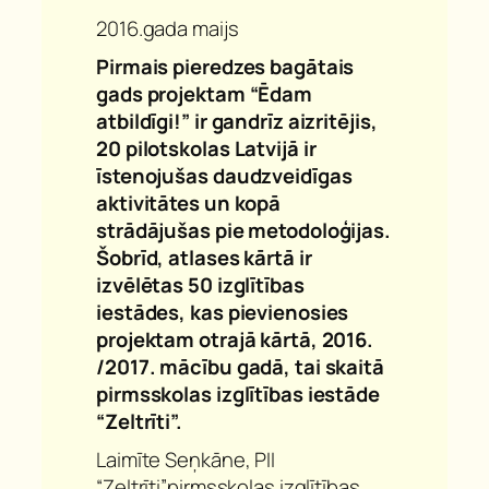
2016.gada maijs
Pirmais pieredzes bagātais
gads projektam “Ēdam
atbildīgi!” ir gandrīz aizritējis,
20 pilotskolas Latvijā ir
īstenojušas daudzveidīgas
aktivitātes un kopā
strādājušas pie metodoloģijas.
Šobrīd, atlases kārtā ir
izvēlētas 50 izglītības
iestādes, kas pievienosies
projektam otrajā kārtā, 2016.
/2017. mācību gadā, tai skaitā
pirmsskolas izglītības iestāde
“Zeltrīti”.
Laimīte Seņkāne, PII
“Zeltrīti”pirmsskolas izglītības