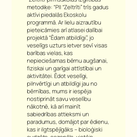
metodiķe: “PII “Zeltrīti” trīs gadus
aktīvi piedalās Ekoskolu
programmā. Ar lielu aizrautību
pieteicāmies arī atlasei dalībai
projektā “Ēdam atbildīgi”, jo
veselīgs uzturs ietver sevī visas
barības vielas, kas
nepieciešamas bērnu augšanai,
fiziskai un garīgai attīstībai un
aktivitātei. Ēdot veselīgi,
pilnvērtīgi un atbildīgi jau no
bērnības, mums ir iespēja
nostiprināt savu veselību
nākotnē, kā arī mainīt
sabiedrības attieksmi un
paradumus, domājot par ēdienu,
kas ir ilgtspējīgāks – bioloģiski
audzēts, sezonāls, vietējs,