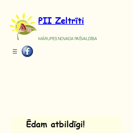
Pāriet
uz
PII Zeltrīti
saturu
MĀRUPES NOVADA PAŠVALDĪBA
Ēdam atbildīgi!