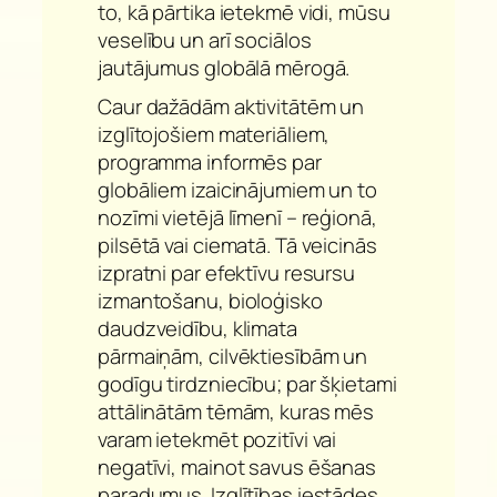
to, kā pārtika ietekmē vidi, mūsu
veselību un arī sociālos
jautājumus globālā mērogā.
Caur dažādām aktivitātēm un
izglītojošiem materiāliem,
programma informēs par
globāliem izaicinājumiem un to
nozīmi vietējā līmenī – reģionā,
pilsētā vai ciematā. Tā veicinās
izpratni par efektīvu resursu
izmantošanu, bioloģisko
daudzveidību, klimata
pārmaiņām, cilvēktiesībām un
godīgu tirdzniecību; par šķietami
attālinātām tēmām, kuras mēs
varam ietekmēt pozitīvi vai
negatīvi, mainot savus ēšanas
paradumus. Izglītības iestādes,