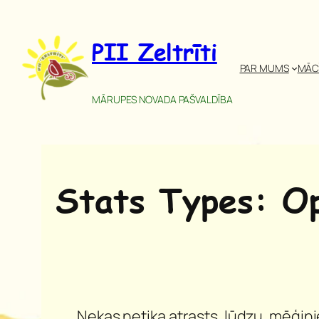
Pāriet
uz
PII Zeltrīti
saturu
PAR MUMS
MĀC
MĀRUPES NOVADA PAŠVALDĪBA
Stats Types:
O
Nekas netika atrasts, lūdzu, mēģinie