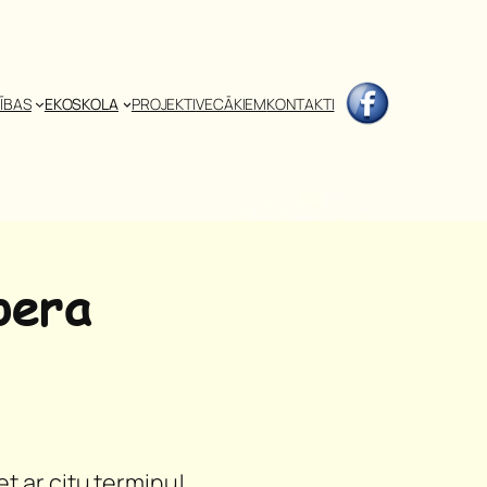
ĪBAS
EKOSKOLA
PROJEKTI
VECĀKIEM
KONTAKTI
pera
t ar citu terminu!