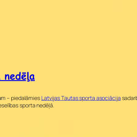
a nedēļa
ojam – piedalāmies
Latvijas Tautas sporta asociācija
sadarb
eselības sporta nedēļā.