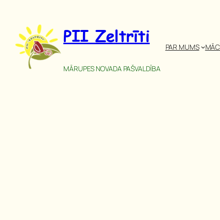
Pāriet
uz
PII Zeltrīti
saturu
PAR MUMS
MĀC
MĀRUPES NOVADA PAŠVALDĪBA