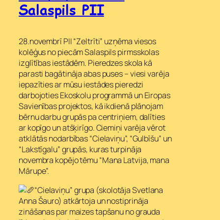
Salaspils PII
28.novembrī PII “Zeltrīti” uzņēma viesos
kolēģus no piecām Salaspils pirmsskolas
izglītības iestādēm. Pieredzes skola kā
parasti bagātināja abas puses – viesi varēja
iepazīties ar mūsu iestādes pieredzi
darbojoties Ekoskolu programmā un Eiropas
Savienības projektos, kā ikdienā plānojam
bērnu darbu grupās pa centriņiem, dalīties
ar kopīgo un atšķirīgo. Ciemiņi varēja vērot
atklātās nodarbības “Cielaviņu”, “Gulbīšu” un
“Lakstīgalu” grupās, kuras turpināja
novembra kopējo tēmu “Mana Latvija, mana
Mārupe”.
“Cielaviņu” grupa (skolotāja Svetlana
Anna Šauro) atkārtoja un nostiprināja
zināšanas par maizes tapšanu no grauda