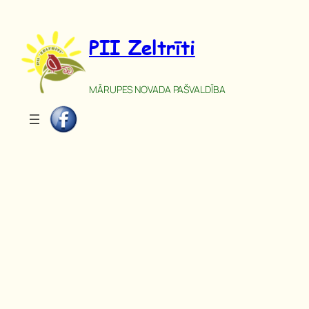
Pāriet
uz
PII Zeltrīti
saturu
MĀRUPES NOVADA PAŠVALDĪBA