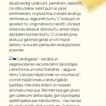
daudzveidīgi uzdevumi, piemēram, saskaitīt,
cik stāvu bākai, salikt puzli ar jūras
iemītniekiem, no plastilīna izveidot akvārija
iemītniekus, iegaumēt burtu “J”, krāsojot un
apvelkot to, vingrināties to rakstīt, izkrāsot
lietas kas sākas ar doto burtu, atrast starp
dažādiem burtiem burtu “J”, izveidot jūras
skatu uz gaismas galda un citi mazie
darbiņi, no kuriem pamazām veidojas lielas
prasmes.
“Lakstīgalas”- vecākā un
sagatavošanas vecuma bērni (skolotājas
Liene Eikina un Iveta Greitāne) – apguva
tēmu “Latvijas mājdzīvnieki un viņu mazuļi”,
izzinot mājdzīvnieku raksturīgākās
īpašības, mācoties atšķirt un nosaukt
dzīvnieku mazuļus. Bērniem bija gan jāveic
gan uzdevumi darba lapās, gan bija iespēja
spēlēt spēles par mācību tēmu – nav nemaz
tik viegli izlasīt vārdus salikumu “kaķene ar