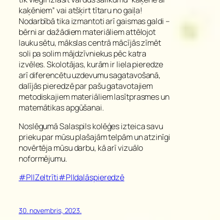
kaķēniem” vai atšķirt tītaru no gaiļa!
Nodarbībā tika izmantoti arī gaismas galdi –
bērni ar dažādiem materiāliem attēlojot
lauku sētu, mākslas centrā mācījās zīmēt
soli pa solim mājdzīvniekus pēc katra
izvēles. Skolotājas, kurām ir liela pieredze
arī diferencētu uzdevumu sagatavošanā,
dalījās pieredzē par pašu gatavotajiem
metodiskajiem materiāliem lasītprasmes un
matemātikas apgūšanai.
Noslēgumā Salaspils kolēģes izteica savu
prieku par mūsu plašajām telpām un atzinīgi
novērtēja mūsu darbu, kā arī vizuālo
noformējumu.
#PIIZeltrīti
#PIIdalāspieredzē
30. novembris, 2023.