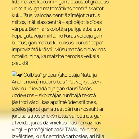
līdz maizes kukulim – gan aptaustot graudus
un miltus, gan matemātikas centrā skaitot
kukulīšus, valodas centrā zīmējot burtus
miltos, mākslas centrā – aplicējot labības
vārpas. Bērni ar skolotāja palīga atbalstu
kopā gatavoja mīklu, no kuras veidoja gan
burtus, gan mazus kukulīšus, kurus “cepa”
improvizētā krāsnī. Mūsu mazās cielaviņas
noteikti zina, ka maizīte nerodas veikala
plauktā!
“Gulbīšu” grupai (skolotāja Nataļja
Andrianova) nodarbības “Pūt vējiņi, dzen
laiviņu…” ievadā bija gan klausīšanās
uzdevums – skolotājas runātajā tekstā
jāatrod vārdi, kas apzīmē ūdenstilpnes,
spēlēs jāprot gan atrast pāri un nosaukt ar
jūru saistītos priekšmetus vai būtnes, gan
atveidot jūras dzīvniekus. Tas nemaz nav
viegli – pamēģiniet paši! Tālāk, bērniem
izvēloties, kurā centriņā darbosies, arī bija