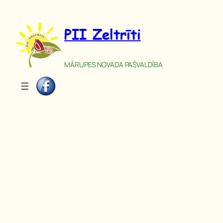
Pāriet
uz
PII Zeltrīti
saturu
MĀRUPES NOVADA PAŠVALDĪBA