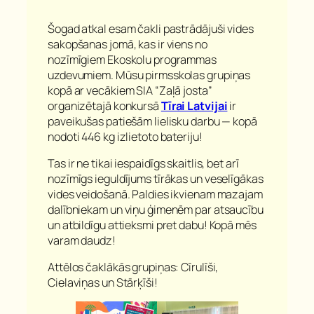
Šogad atkal esam čakli pastrādājuši vides
sakopšanas jomā, kas ir viens no
nozīmīgiem Ekoskolu programmas
uzdevumiem. Mūsu pirmsskolas grupiņas
kopā ar vecākiem SIA “Zaļā josta”
organizētajā konkursā
Tīrai Latvijai
ir
paveikušas patiešām lielisku darbu — kopā
nodoti 446 kg izlietoto bateriju!
Tas ir ne tikai iespaidīgs skaitlis, bet arī
nozīmīgs ieguldījums tīrākas un veselīgākas
vides veidošanā. Paldies ikvienam mazajam
dalībniekam un viņu ģimenēm par atsaucību
un atbildīgu attieksmi pret dabu! Kopā mēs
varam daudz!
Attēlos čaklākās grupiņas: Cīrulīši,
Cielaviņas un Stārķīši!