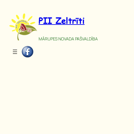
Pāriet
uz
PII Zeltrīti
saturu
MĀRUPES NOVADA PAŠVALDĪBA