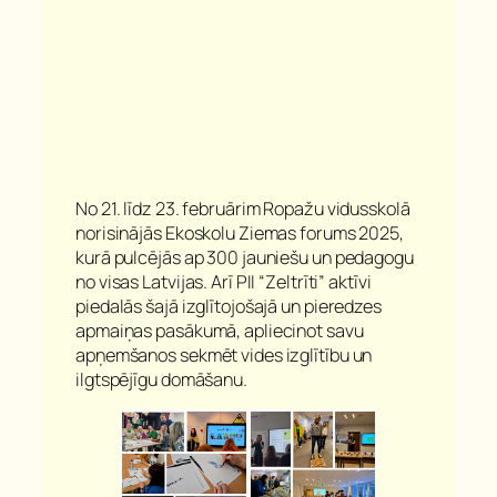
No 21. līdz 23. februārim Ropažu vidusskolā
norisinājās Ekoskolu Ziemas forums 2025,
kurā pulcējās ap 300 jauniešu un pedagogu
no visas Latvijas. Arī PII “Zeltrīti” aktīvi
piedalās šajā izglītojošajā un pieredzes
apmaiņas pasākumā, apliecinot savu
apņemšanos sekmēt vides izglītību un
ilgtspējīgu domāšanu.