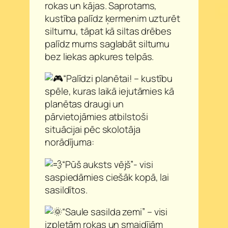
rokas un kājas. Saprotams,
kustība palīdz ķermenim uzturēt
siltumu, tāpat kā siltas drēbes
palīdz mums saglabāt siltumu
bez liekas apkures telpās.
“Palīdzi planētai! – kustību
spēle, kuras laikā iejutāmies kā
planētas draugi un
pārvietojāmies atbilstoši
situācijai pēc skolotāja
norādījuma:
“Pūš auksts vējš”- visi
saspiedāmies ciešāk kopā, lai
sasildītos.
“Saule sasilda zemi” – visi
izpletām rokas un smaidījām