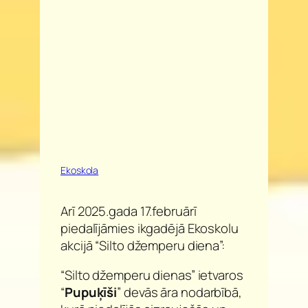
Ekoskola
Arī 2025.gada 17.februārī
piedalījāmies ikgadējā Ekoskolu
akcijā “Silto džemperu diena”:
“Silto džemperu dienas” ietvaros
“
Pupu
ķī
ši
” devās āra nodarbībā,