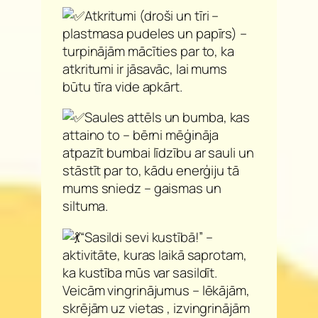
Atkritumi (droši un tīri –
plastmasa pudeles un papīrs) –
turpinājām mācīties par to, ka
atkritumi ir jāsavāc, lai mums
būtu tīra vide apkārt.
Saules attēls un bumba, kas
attaino to – bērni mēģināja
atpazīt bumbai līdzību ar sauli un
stāstīt par to, kādu enerģiju tā
mums sniedz – gaismas un
siltuma.
“Sasildi sevi kustībā!” –
aktivitāte, kuras laikā saprotam,
ka kustība mūs var sasildīt.
Veicām vingrinājumus – lēkājām,
skrējām uz vietas , izvingrinājām