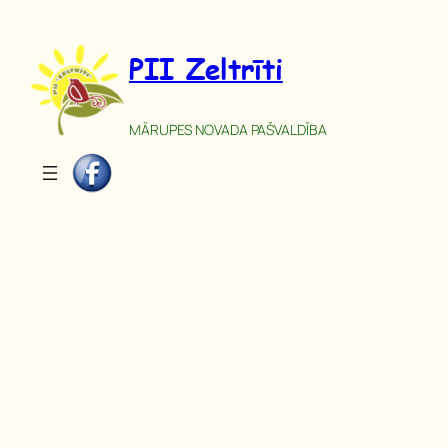
Pāriet
uz
PII Zeltrīti
saturu
MĀRUPES NOVADA PAŠVALDĪBA