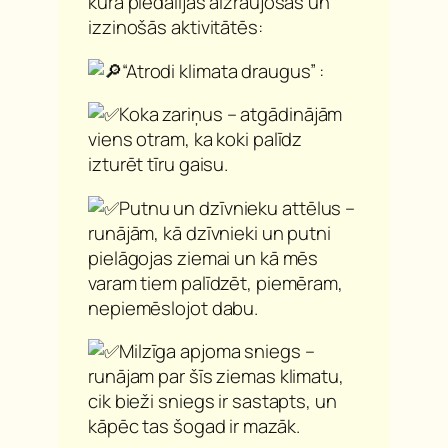
kurā piedalījās aizraujošās un
izzinošās aktivitātēs:
“Atrodi klimata draugus” :
Koka zariņus – atgādinājām
viens otram, ka koki palīdz
izturēt tīru gaisu.
Putnu un dzīvnieku attēlus –
runājām, kā dzīvnieki un putni
pielāgojas ziemai un kā mēs
varam tiem palīdzēt, piemēram,
nepiemēslojot dabu.
Milzīga apjoma sniegs –
runājam par šīs ziemas klimatu,
cik bieži sniegs ir sastapts, un
kāpēc tas šogad ir mazāk.